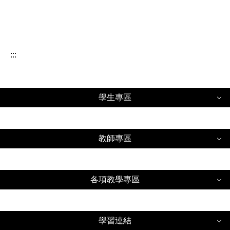
:::
學生專區
學生專區
教師專區
新北市校務行政系統
教師專區
新北市單一認證入口
各項教學專區
新北市校務行政系統
康軒雲學校(由親師生平台登入)
各項教學專區
新北市單一認證入口
學習連結
繁星、個人申請整合入口