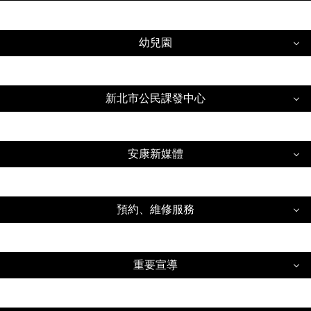
國高中課程計畫專區
新北教育局數位學習影音網(資安3小時、兒童權利公
學習連結
彈性學習平台
約時數認證)
正常教學專區
幼兒園
AILEAD365線上學習平台
課表查詢(僅供校內查詢)
教育部教師e學院
本土語教學
幼兒園
自主學習專區暨校內優良作品展示平台
教育部教師e學院(已改成教育部磨課師平台)(資安3
新北教育局數位學習影音網
新北市公民課發中心
雙語教學資料
小時認證)
高中學習歷程檔案專區
幼兒園照片
新北學Bar
新北市公民課發中心
英語日專區資料
資安3小時研習回報表單
高中選課專區
本土語
安康新媒體
國中補救教學科技化評量
FRC專區
全國教師進修網
國民中小學學習扶助評量系統
新北市公民課發中心
安康新媒體
大英百科線上博物館
防災教育專區
校外人士協助教學或活動專區
中學生網站
預約、維修服務
哈客網路學院
歷屆試題
教師公開觀課專區
安康高中yt頻道
註冊專區
預約、維修服務
愛學網
無線網路申請(僅限教師)
安康高中FB粉專
重要宣導
學務專區
教育部教育大市集
圖書館平板電腦(surface go )預約登記
新北市教育局VPN
安康高中TG
總務專區
重要宣導