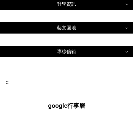
教育部國中資源網
圖書館平板電腦(ipad)預約登記
升學資訊
新北市大量授權軟體
安康高中IG
考試專區
防詐專區
字幕機/電視牆播放內容申請
升學資訊
校園相簿
交通安全教育專區
藝文園地
公物、資訊設備報修
校園影音
國中部升學資訊
全民國防教育專區
藝文園地
教室場地預約
高中部升學資訊
專線信箱
防災教育
電子書平台
115學年度基北區高級中等學校免試入學報名作業資
專線信箱
校園安全防護
訊系統平臺
讀書心得與小論文得獎作品
賃居防務宣導
:::
友善校園學生事務與輔導工作資訊網
學生事務
公播版影片清單
衛生教育
教育部
安康校安中心專線：2212-4600
館藏查詢
google行事曆
新北市工業及服務業普查專區
大學甄選委員會
正向管教申訴專線信箱
家庭教育
大學入學考試中心
性騷擾申訴信箱：sexhars@akhs.ntpc.edu.tw
公職人員利益衝突迴避專區