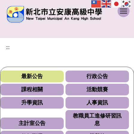
:::
跳
到
主
要
內
容
:::
區
最新公告
行政公告
課程相關
活動競賽
升學資訊
人事資訊
教職員工進修研習訊
主計室公告
息