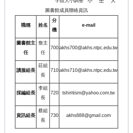
字體大小調整
小
中
大
圖書館成員聯絡資訊
分
職稱
姓名
e-mail
機
圖書館主
詹主
700
akhs700@akhs.ntpc.edu.tw
任
任
莊組
讀服組長
710
akhs710@akhs.ntpc.edu.tw
長
李組
採編組長
720
tshiritism@yahoo.com.tw
長
蔡組
資訊組長
730
akhs888@gmail.com
長