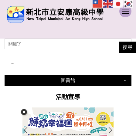
:::
跳
到
主
要
內
容
搜尋
區
:::
圖書館
圖書館
活動宣導
讀服組
採編組