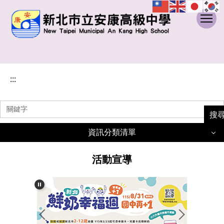
:::
跳
到
主
要
內
容
:::
區
搜
資訊分類清單
活動宣導
最新公告
認識安康
學校組織