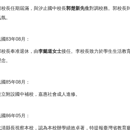
何校長任期屆滿，與汐止國中校長
郭楚新先生
對調校務。郭校長
氣氛。
民國83年08月：
郭校長奉准退休，由
李懿道女士
接任。李校長致力於學生生活教
理念。
民國85年08月：
設立附設國中補校，嘉惠社會成人進修。
民國86年05月：
尤清縣長視察本校，認為本校辦學績效卓著，特提報臺灣省教育