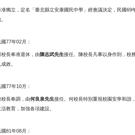
奉准獨立，定名「臺北縣立安康國民中學」經會議決定，民國69年
生
。
民國77年02月：
何校長奉准退休，由
陳志武先生
接任。陳校長凡事以身作則，校
見成效。
民國77年10月：
陳校長奉調，由
何良泉先生
接任。何校長特別重視校園安寧和諧
生活教育，加強各項建設。
民國81年08月：