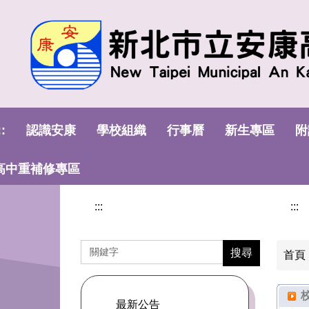
:::
跳
到
主
要
內
容
區
::
認識安康
學校組織
行事曆
新生專區
附
高中重補修專區
:::
:::
搜尋
首頁
最新公告