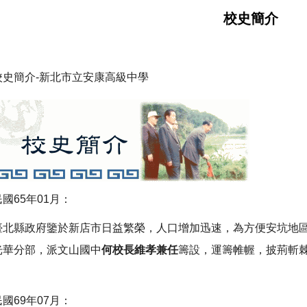
校史簡介
校史簡介-新北市立安康高級中學
民國65年01月：
臺北縣政府鑒於新店市日益繁榮，人口增加迅速，為方便安坑地
光華分部，派文山國中
何校長維孝
兼任
籌設，運籌帷幄，披荊斬
民國69年07月：