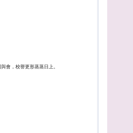
同與會，校譽更形蒸蒸日上。