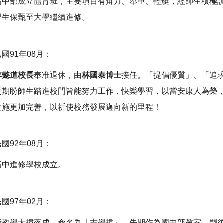
高中部成立體育班，主要項目有角力、舉重、輕艇，經師生積極
學生保甄至大學繼續進修。
民國91年08月：
李懿道校長
奉准退休，由
林國泰博士
接任。「提倡優質」、「追
更期盼師生踏進校門皆能努力工作，快樂學習，以當安康人為榮
設施更加完善，以祈使校務發展邁向新的里程！
民國92年08月：
高中進修學校成立。
民國97年02月：
新教學大樓落成，命名為「志學樓」，先期作為國中部教室，嗣