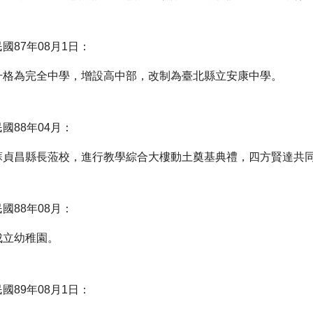
民國87年08月1日：
升格為完全中學，增設高中部，改制為臺北縣立安康中學。
民國88年04月：
蘇貞昌縣長蒞校，進行教學綜合大樓動土奠基典禮，四方賢達共
民國88年08月：
成立幼稚園。
民國89年08月1日：