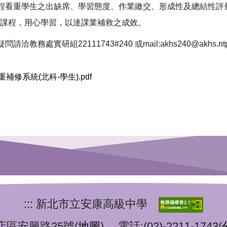
課程看重學生之出缺席、學習態度、作業繳交、形成性及總結性
節課程，用心學習，以達課業補救之成效。
請洽教務處實研組22111743#240 或mail:akhs240@akhs.ntpc
重補修系統(北科-學生).pdf
:::
新北市立安康高級中學
興路25號(
地圖
) 電話:(02)-2211-1743(