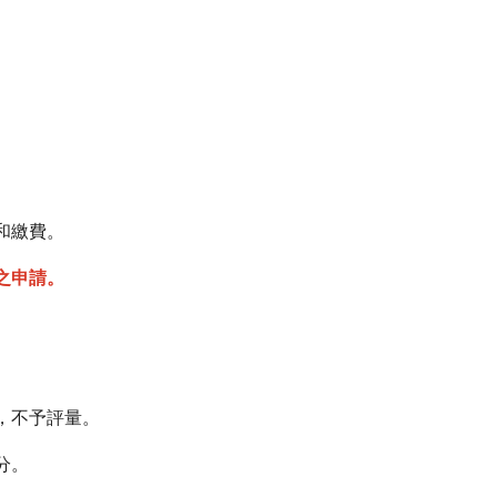
和繳費。
之申請。
，不予評量。
分。