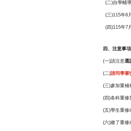
(二)自學輔
(三)115年
(四)115年
四、注意事
(一)請注意
選
(二)
請同學審
(三)參加重
(四)各科重
(五)學生重
(六)繳了重