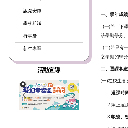
認識安康
一、學年成
學校組織
(一)若上下
該學期學分
行事曆
(二)若只有
新生專區
之學期的學
二、選課和
活動宣導
(一)在校生含
1.
選課時
2.線上選課:至
3.
帳號、