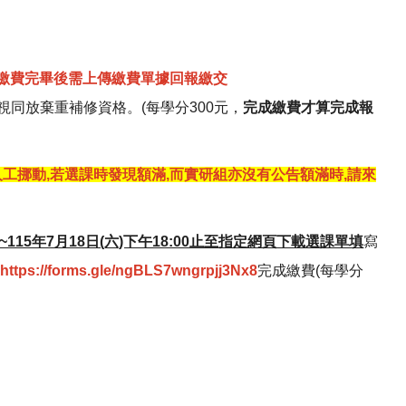
繳費完畢後需上傳繳費單據回報繳交
同放棄重補修資格。(每學分300元，
完成繳費才算完成報
工挪動,若選課時發現額滿,而實研組亦沒有公告額滿時,請來
00~115年7月18日(六)下午18:00止至指定網頁下載選課單填
寫
交
https://forms.gle/ngBLS7wngrpjj3Nx8
完成繳費(每學分