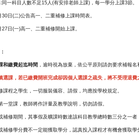
導:同一科目人數不足15人(有安排老師上課)，每一學分上課3節。
6月30日(二)公告高一、二重補修上課時間表。
7月27日(一)高一、二重補修開始上課。
項：
課和繳費起迄時間
，逾時視為放棄，依公平原則請勿要求補報名
慎選課，若已繳費開班完成卻因個人選課之疏失，將不受理退費
補修課程之學生，一切服裝儀容、請假，均應按學校規定。
修第一堂課，教師將作評量及教學說明，切勿請假。
修或補修期間，其事假及曠課時數達該科目教學總時數三分之一者
修或補修學分費不一定能獲取學分，認真投入課程才有機會獲取學