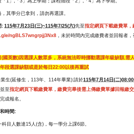
「1」,「3」為上學期；課程階段「2」,「4」為下學期。
格，其學分已拿到，請勿再選課。
:
115
年7月23日(三)~115年7/25(六)
先至
指定網頁下載繳費單，
ms.gle/ngBLS7wngrpjj3Nx8
，未於時間內完成繳費者並回報者，視
目(國英數)因選課人數眾多，系統無法即時挪動選課年級缺額,需人
年段選課缺額或是於每日22:00以後再重試
業生(延修生，113年、114年畢業):請於
115
年7月14日(二)08:
，並至
指定網頁下載繳費單，繳費完畢後需上傳繳費單據回報繳
算完成報名。
和時間:
同一科目人數達15人(含)，每一學分上課6節。