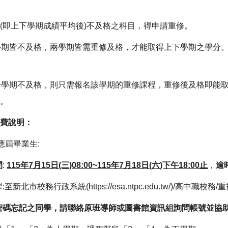
績
(即上下學期成績平均後)不及格之科目，得申請重修。
學期皆不及格，兩學期皆需重修及格，才能取得上下學期之學分
。
一學期不及格，則只需報名該學期的重修課程，重修後及格即能
分。
繳費說明：
應屆畢業生:
間
:
115
年7月15日(三)08:00~115年7月18日(六)下午18:00止
，
逾
新北市校務行政系統(https://esa.ntpc.edu.tw/)/高
密碼忘記之同學，請聯絡原班導師或圖書館資訊組詢問帳號並