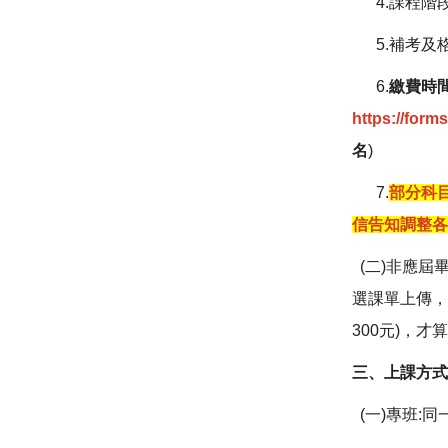
4.課程階段
5.補考及
6.
繳費時間
https://for
名
)
7.
部分科
信告知調整各
(二)非應屆畢
選課單上傳
300元)，才
三、上課方式
(一)專班: