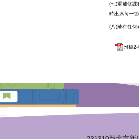
(七)重補修
時出席每一
(八)若有任何疑問
附檔2-
231310新北市新店區安