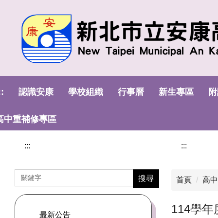
:::
跳
到
主
要
內
容
區
::
認識安康
學校組織
行事曆
新生專區
附
高中重補修專區
:::
:::
搜尋
首頁
高
114學
最新公告